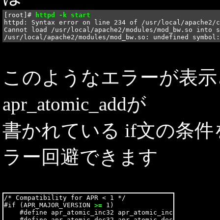
[root]# 
httpd -k start
httpd: Syntax error on line 234 of /usr/local/apache2/c
Cannot load /usr/local/apache2/modules/mod_bw.so into s
このようなエラーが表示さ
apr_atomic_addが
書かれている if文の条
ラー回避できます
/* Compatibility for APR < 1 */

#if (APR_MAJOR_VERSION 
>=
 1)

    #define apr_atomic_inc32 apr_atomic_inc

    #define apr_atomic_dec32 apr_atomic_dec
