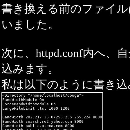
書き換える前のファイルは ht
いました。
次に、httpd.conf
込みます。
私は以下のように書き込
<Directory "/home/localhost/douga">

BandWidthModule On

ForceBandWidthModule On

LargeFileLimit .tst 1000 1200

BandWidth 202.217.35.0/255.255.255.224 8000

BandWidth search.re2.yahoo.com 8000

BandWidth public.alexa.com 8000
