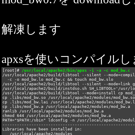
解凍します
apxsを使いコンパイルし
[root]# 
/usr/local/apache2/bin/apxs -i -a -c mod_bw.c
/usr/local/apache2/build/libtool --silent --mode=compil
  -c -o mod_bw.lo mod_bw.c && touch mod_bw.slo

/usr/local/apache2/build/libtool --silent --mode=link g
/usr/local/apache2/build/instdso.sh SH_LIBTOOL='/usr/lo
/usr/local/apache2/build/libtool --mode=install cp mod_
cp .libs/mod_bw.so /usr/local/apache2/modules/mod_bw.so

cp .libs/mod_bw.lai /usr/local/apache2/modules/mod_bw.l
cp .libs/mod_bw.a /usr/local/apache2/modules/mod_bw.a

ranlib /usr/local/apache2/modules/mod_bw.a

chmod 644 /usr/local/apache2/modules/mod_bw.a

PATH="$PATH:/sbin" ldconfig -n /usr/local/apache2/modul
-------------------------------------------------------
Libraries have been installed in:

   /usr/local/apache2/modules
