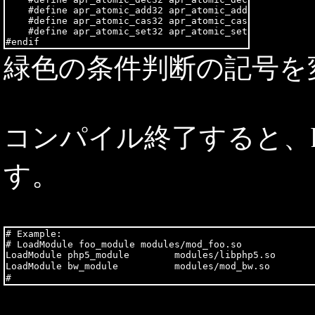
    #define apr_atomic_add32 apr_atomic_add

    #define apr_atomic_cas32 apr_atomic_cas

    #define apr_atomic_set32 apr_atomic_set

緑色の条件判断の記号を変
コンパイル終了すると、htt
す。
# Example:

# LoadModule foo_module modules/mod_foo.so

LoadModule php5_module        modules/libphp5.so

LoadModule bw_module          modules/mod_bw.so       