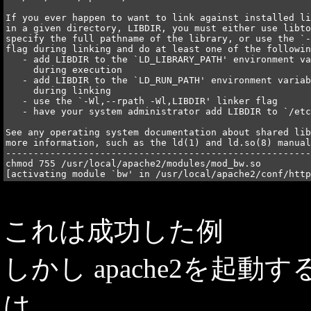
If you ever happen to want to link against installed li
in a given directory, LIBDIR, you must either use libto
specify the full pathname of the library, or use the `-
flag during linking and do at least one of the followin
   - add LIBDIR to the `LD_LIBRARY_PATH' environment va
     during execution

   - add LIBDIR to the `LD_RUN_PATH' environment variab
     during linking

   - use the `-Wl,--rpath -Wl,LIBDIR' linker flag

   - have your system administrator add LIBDIR to `/etc
See any operating system documentation about shared lib
more information, such as the ld(1) and ld.so(8) manual
-------------------------------------------------------
chmod 755 /usr/local/apache2/modules/mod_bw.so

これは成功した例
しかし apache2を起
は