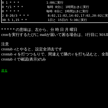
0 1 * * *　　　　　　　　 1:00に実行

0 */1 * * *　　　　　　　 毎時 0分に 1時間おきに実行

0 * * * *　　　　　　　　 毎時 0分に 1時間おきに実行

2 8-20/3 * * *　　　　　　8:02,11:02,14:02,17:02,20:02に実
* * * * * の意味は、左から、分 時 日 月 曜日
cronを実行するたびに mailが届いて困る場合は、1行目に MAIL
注意
crontab -rとやると、設定全消去です
crontab -e を打つつもりで、間違えて隣の r を打ち込
crontab -l で確認(表示)のみ
戻る