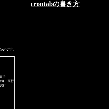
crontabの書き方
のみです。
実行

1分毎に実行

実行
